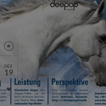
DEZ.
19
0