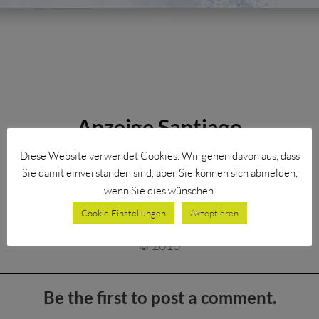
Anzeige Santiago
Diese Website verwendet Cookies. Wir gehen davon aus, dass
Anzeigengestaltung für den Deckhengst
Sie damit einverstanden sind, aber Sie können sich abmelden,
“Santiago”
wenn Sie dies wünschen.
in dem Magazin Sportwelt
Cookie Einstellungen
Akzeptieren
Kunde: Dequia-Media
© 2010
Be the first to post a comment.